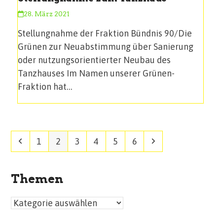
28. März 2021
Stellungnahme der Fraktion Bündnis 90/Die
Grünen zur Neuabstimmung über Sanierung
oder nutzungsorientierter Neubau des
Tanzhauses Im Namen unserer Grünen-
Fraktion hat…
Vorheriger
Seite
Seite
Seite
Seite
Seite
Seite
Vorwärts
1
2
3
4
5
6
Themen
Themen