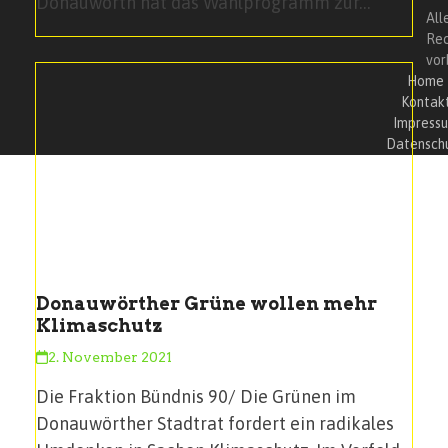
Donauwörth hat das Wahlprogramm zur…
All
Re
vor
Home
Kontak
Impress
Datensch
Donauwörther Grüne wollen mehr
Klimaschutz
2. November 2021
Die Fraktion Bündnis 90/ Die Grünen im
Donauwörther Stadtrat fordert ein radikales