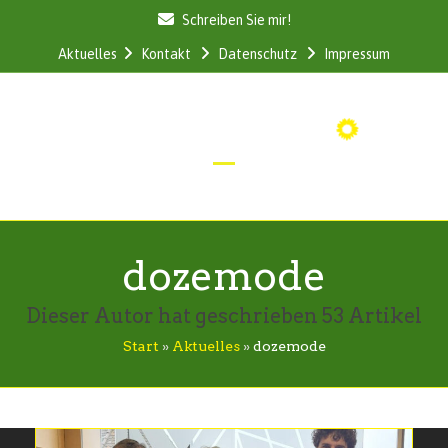
Skip
Schreiben Sie mir!
to
Aktuelles
Kontakt
Datenschutz
Impressum
content
Open
Close
mobile
mobile
menu
menu
dozemode
Dieser Autor hat geschrieben 53 Artikel
Start
»
Aktuelles
»
dozemode