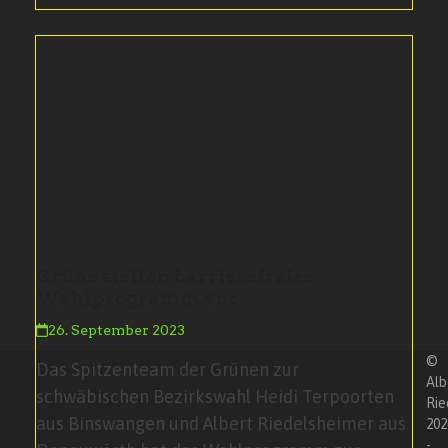
Grüne stellen barrierefreies
Wahlprogramm vor
26. September 2023
©
Das Spitzenteam der Grünen zur
Alb
schwäbischen Bezirkswahl Heidi Terpoorten
Rie
aus Binswangen und Albert Riedelsheimer aus
202
-